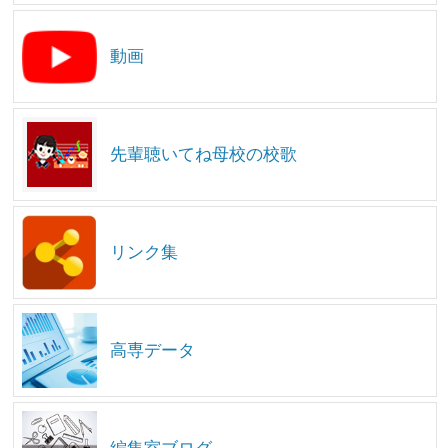
動画
先輩聴いてね母校の校歌
リンク集
高専データ