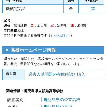
専門学科名
課程
学科区分
機械電気科
全
工業
記号
課程
：教育課程
全
：全日制
定
：定時制
通
：通信制
専門高校とは
専門学科を開設する高校です（
もっと詳しく
）
▼ 高校ホームページ情報
調べたい、確認したい高校ホームページへのクイックアクセス情
報。歴史、受験関係などの項目をご案内しています。
過去問
過去入試問題の在庫確認と購入
関連情報：鹿児島県立頴娃高等学校
設置者別
鹿児島県の公立高校
地域別
鹿児島県の高校