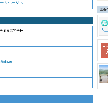
ームページへ
主要
学附属高等学校
町536