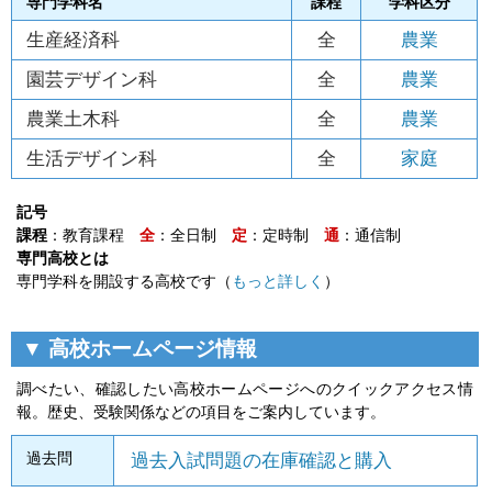
専門学科名
課程
学科区分
生産経済科
全
農業
園芸デザイン科
全
農業
農業土木科
全
農業
生活デザイン科
全
家庭
記号
課程
：教育課程
全
：全日制
定
：定時制
通
：通信制
専門高校とは
専門学科を開設する高校です（
もっと詳しく
）
▼ 高校ホームページ情報
調べたい、確認したい高校ホームページへのクイックアクセス情
報。歴史、受験関係などの項目をご案内しています。
過去問
過去入試問題の在庫確認と購入