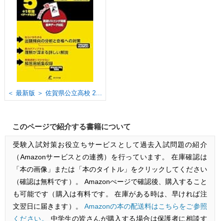
＜ 最新版 ＞ 佐賀県公立高校 2026年度版 【 過去問 5+1年分 】 佐賀県立高校 英語 リスニング 音声対応 特別選抜 ・ 一般選抜 収録(公立高校入試過去問題シリーズZ41)
このページで紹介する書籍について
受験入試対策お役立ちサービスとして過去入試問題の紹介
（Amazonサービスとの連携）を行っています。 在庫確認は
「本の画像」または「本のタイトル」をクリックしてください
（確認は無料です）。 Amazonぺージで確認後、購入すること
も可能です（購入は有料です。 在庫がある時は、早ければ注
文翌日に届きます）。
Amazonの本の配送料はこちらをご参照
ください。
中学生の皆さんが購入する場合は保護者に相談す