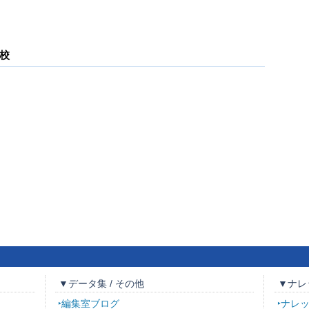
校
▼データ集 / その他
▼ナレ
編集室ブログ
ナレ