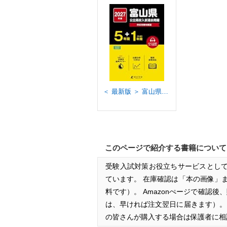
＜ 最新版 ＞ 富山県公立高校 2027年度版 【 過去問 5+1年分 】(公立高校入試過去問題シリーズZ16)
このページで紹介する書籍について
受験入試対策お役立ちサービスとして
ています。 在庫確認は「本の画像」
料です）。 Amazonぺージで確認
は、早ければ注文翌日に届きます）
の皆さんが購入する場合は保護者に相