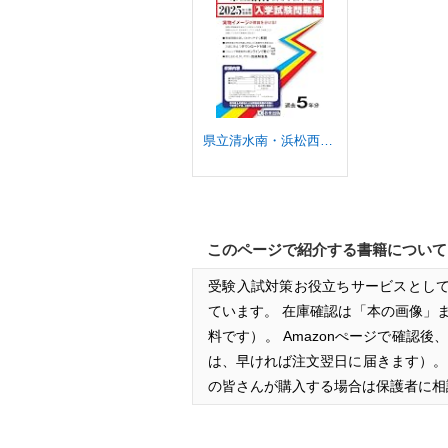
県立清水南・浜松西・市立沼津高等学校中等部 入学試験問題集 2025年春受験用 (プリント形式のリアル過去問で本番の臨場感！) (静岡県中学校 2)
このページで紹介する書籍について
受験入試対策お役立ちサービスとして
ています。 在庫確認は「本の画像」
料です）。 Amazonぺージで確認
は、早ければ注文翌日に届きます）
の皆さんが購入する場合は保護者に相