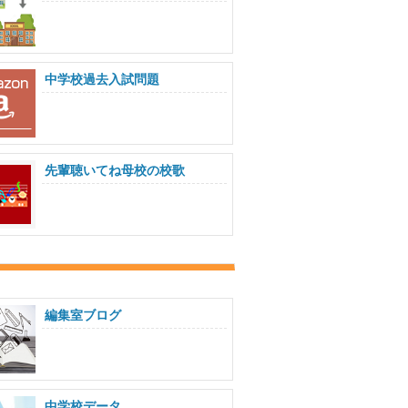
中学校過去入試問題
先輩聴いてね母校の校歌
編集室ブログ
中学校データ