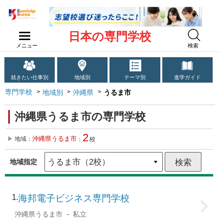
日本の専門学校
メニュー
検索
就きたい仕事別
地域別
テーマ別
進学ガイド
専門学校
地域別
沖縄県
うるま市
沖縄県うるま市の専門学校
2
沖縄県うるま市
地域：
：
校
地域指定
1
海邦電子ビジネス専門学校
沖縄県うるま市
私立