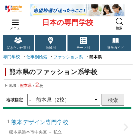
日本の専門学校
メニュー
検索
就きたい仕事別
地域別
テーマ別
進学ガイド
専門学校
仕事別検索
ファッション系
熊本県
熊本県のファッション系学校
2
熊本県
地域：
：
校
地域指定
1
熊本デザイン専門学校
熊本県熊本市中央区
私立