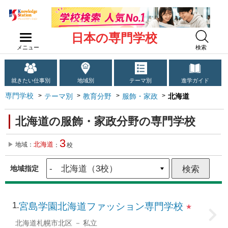
日本の専門学校
メニュー
検索
就きたい仕事別
地域別
テーマ別
進学ガイド
専門学校
テーマ別
教育分野
服飾・家政
北海道
北海道の服飾・家政分野の専門学校
3
北海道
地域：
：
校
地域指定
1
宮島学園北海道ファッション専門学校
★
北海道札幌市北区
私立