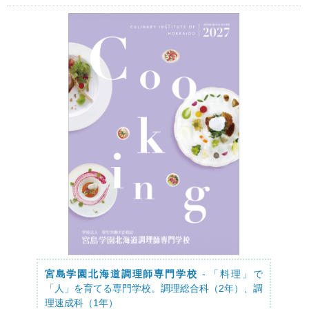
宮島学園北海道調理師専門学校
- 「料理」で
「人」を育てる専門学校。調理総合科（2年）、調
理速成科（1年）