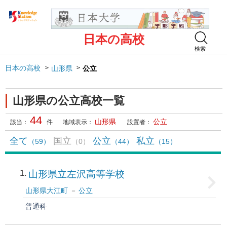
日本の高校
検索
日本の高校
山形県
公立
山形県の公立高校一覧
44
山形県
公立
該当：
件
地域表示：
設置者：
全て
国立
公立
私立
（59）
（0）
（44）
（15）
1
山形県立左沢高等学校
山形県大江町
公立
普通科