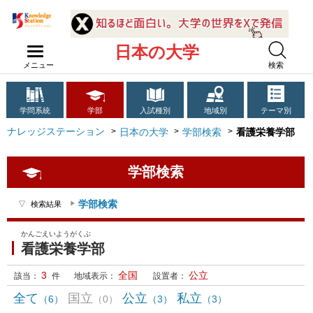
日本の大学
メニュー
検索
学問系統
学部
入試種別
地域別
テーマ別
ナレッジステーション
日本の大学
学部検索
看護栄養学部
学部検索
学部検索
検索結果
かんごえいようがくぶ
看護栄養学部
3
全国
公立
該当：
件
地域表示：
設置者：
全て
国立
公立
私立
（6）
（0）
（3）
（3）